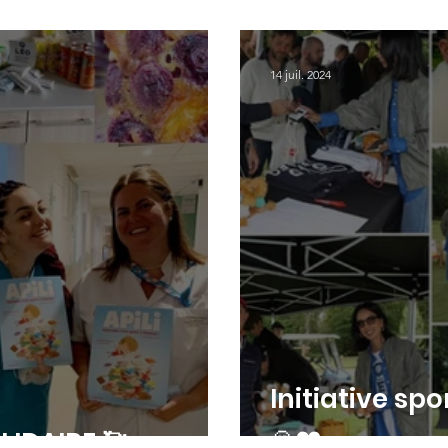
INITIATIVE SO
14 juil. 2024
Initiative spo
🙏❤️
LIDAIRE 🥰