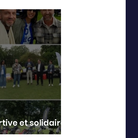
LIDAIRE ❤️
rtive et solidaire