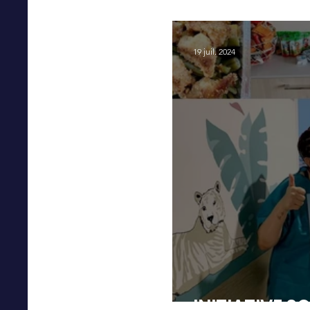
💪❤️
19 juil. 2024
INITIATIVE SO