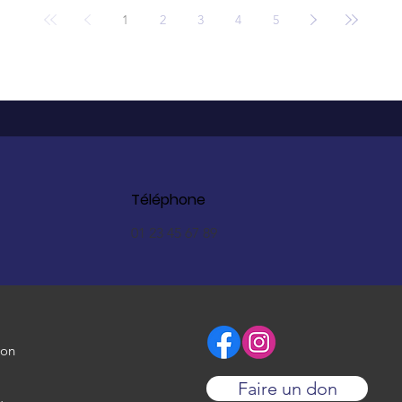
1
2
3
4
5
Téléphone
01 23 45 67 89
ion
Faire un don