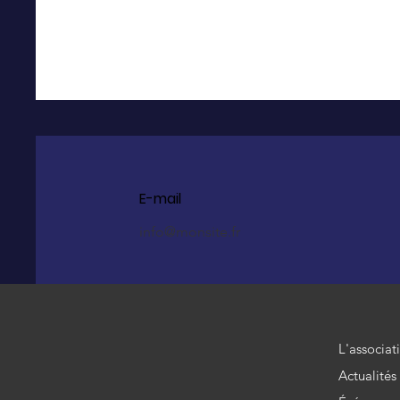
E-mail
info@monsite.fr
L'associat
Actualités