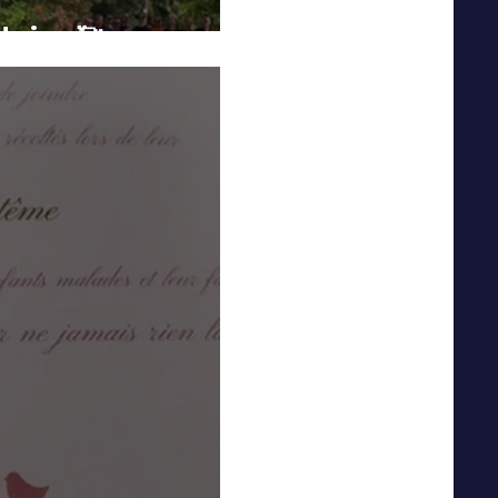
daire 🥰