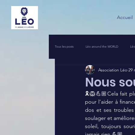
Accueil
Tous les posts
Léo around the WORLD
Léo
Association Léo
29 
VOS INITIATIVES SOLIDAIRES
COIN PR
Nous so
🎗️🦁💪🏼Cela fait p
UNE NUIT POUR 2500 VOIX
LEO PIERRO
pour l’aider à finan
dos et ses troubles
soulager et améliorer
soleil, toujours sou
jamais rien 💪🏼