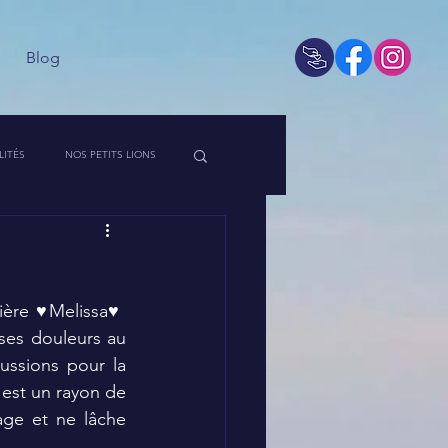
Blog
LITÉS
NOS PETITS LIONS
 DE L'ASSO
re ♥️Melissa♥️ 
ses douleurs au 
ussions pour la 
 est un rayon de 
age et ne lâche 