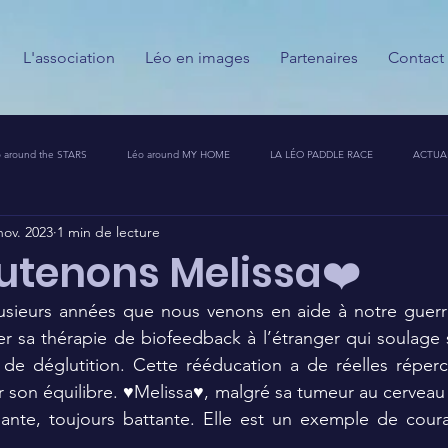
L'association
Léo en images
Partenaires
Contact
 around the STARS
Léo around MY HOME
LA LÉO PADDLE RACE
ACTUA
nov. 2023
1 min de lecture
ESSE
CALENDRIER DES GUERRIERS DU PALAIS
PARTENAIRES
MESSAGES
utenons Melissa❤️
lusieurs années que nous venons en aide à notre guerriè
T CHALLENGE 🦁🚀
cer sa thérapie de biofeedback à l’étranger qui soulage 
 de déglutition. Cette rééducation a de réelles réperc
 son équilibre. ♥️Melissa♥️, malgré sa tumeur au cerveau
riante, toujours battante. Elle est un exemple de cour