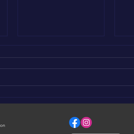
Nous soutenons KAYLIAH
Nou
💪❤️
🥰
ion