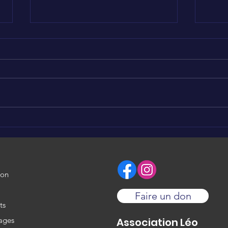
Nous soutenons KAYLIAH
Nou
💪❤️
🥰
ion
Faire un don
ts
ages
Association Léo