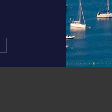
s soutenons El Medhi