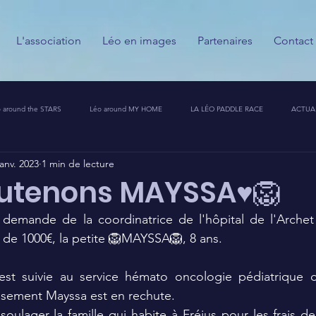
L'association
Léo en images
Partenaires
Contact
 around the STARS
Léo around MY HOME
LA LÉO PADDLE RACE
ACTUA
janv. 2023
1 min de lecture
ESSE
CALENDRIER DES GUERRIERS DU PALAIS
PARTENAIRES
MESSAGES
utenons MAYSSA♥️🦁
 demande de la coordinatrice de l'hôpital de l'Archet 
T CHALLENGE 🦁🚀
 de 1000€, la petite 🦁MAYSSA🦁, 8 ans.
 est suivie au service hémato oncologie pédiatrique de
sement Mayssa est en rechute.
soulager la famille qui habite à Fréjus pour les frais de