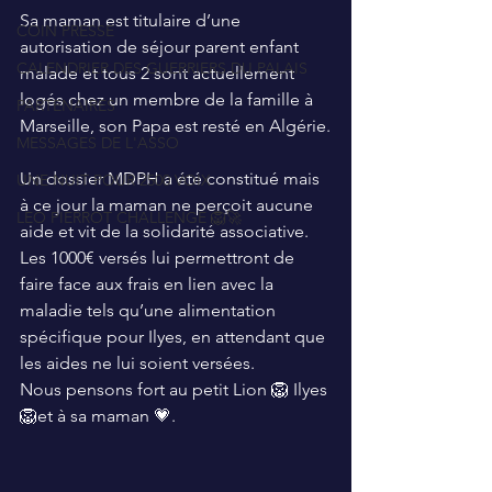
Sa maman est titulaire d’une 
COIN PRESSE
autorisation de séjour parent enfant 
CALENDRIER DES GUERRIERS DU PALAIS
malade et tous 2 sont actuellement 
logés chez un membre de la famille à 
PARTENAIRES
Marseille, son Papa est resté en Algérie.
MESSAGES DE L'ASSO
Un dossier MDPH a été constitué mais 
UNE NUIT POUR 2500 VOIX
à ce jour la maman ne perçoit aucune 
LEO PIERROT CHALLENGE 🦁🚀
aide et vit de la solidarité associative.
Les 1000€ versés lui permettront de 
faire face aux frais en lien avec la 
maladie tels qu’une alimentation 
spécifique pour Ilyes, en attendant que 
les aides ne lui soient versées. 
Nous pensons fort au petit Lion 🦁 Ilyes 
🦁et à sa maman 💗.