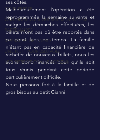
ses côtés. 
COIN PRESSE
Malheureusement l’opération a été 
reprogrammée la semaine suivante et 
CALENDRIER DES GUERRIERS DU PALAIS
malgré les démarches effectuées, les 
PARTENAIRES
billets n’ont pas pû être reportés dans 
ce court laps de temps. La famille 
MESSAGES DE L'ASSO
n’étant pas en capacité financière de 
UNE NUIT POUR 2500 VOIX
racheter de nouveaux billets, nous les 
LEO PIERROT CHALLENGE 🦁🚀
avons donc financés pour qu’ils soit 
tous réunis pendant cette période 
particulièrement difficile.
Nous pensons fort à la famille et de 
gros bisous au petit Gianni 