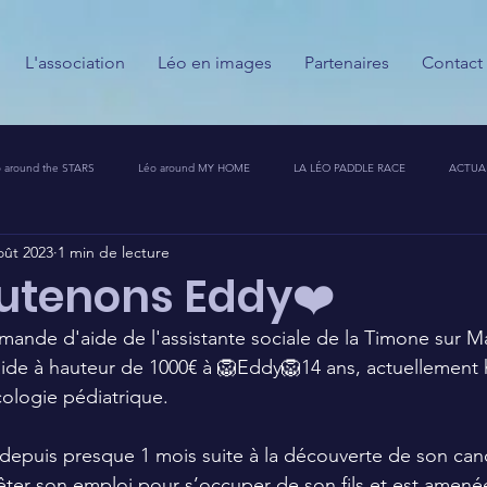
L'association
Léo en images
Partenaires
Contact
 around the STARS
Léo around MY HOME
LA LÉO PADDLE RACE
ACTUA
oût 2023
1 min de lecture
ESSE
CALENDRIER DES GUERRIERS DU PALAIS
PARTENAIRES
MESSAGES
utenons Eddy❤️
emande d'aide de l'assistante sociale de la Timone sur Ma
T CHALLENGE 🦁🚀
de à hauteur de 1000€ à 🦁Eddy🦁14 ans, actuellement h
cologie pédiatrique. 
 depuis presque 1 mois suite à la découverte de son can
ter son emploi pour s’occuper de son fils et est amenée