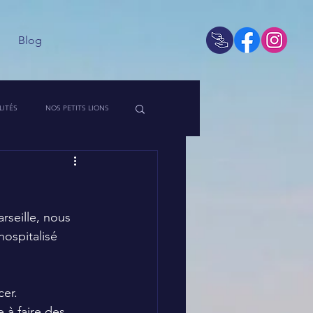
Blog
LITÉS
NOS PETITS LIONS
 DE L'ASSO
rseille, nous 
ospitalisé 
cer.
 à faire des 