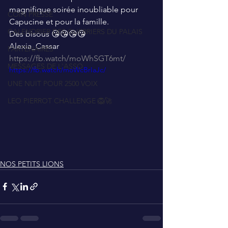
magnifique soirée inoubliable pour 
COIN PRESSE
Capucine et pour la famille. 
CALENDRIER DES GUERRIERS DU PALAIS
Des bisous 😘😘😘😘
Alexia_Cassar
PARTENAIRES
https://fb.watch/moWhSGT6mt/
MESSAGES DE L'ASSO
https://fb.watch/moWcBrIaJc/
UNE NUIT POUR 2500 VOIX
LEO PIERROT CHALLENGE 🦁🚀
NOS PETITS LIONS