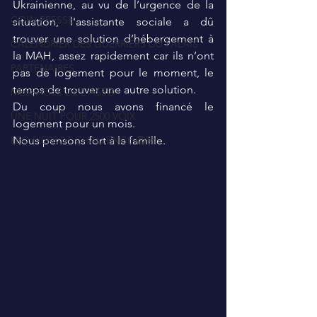
Ukrainienne, au vu de l’urgence de la 
COIN PRESSE
situation, l'assistante sociale a dû 
trouver une solution d’hébergement à 
CALENDRIER DES GUERRIERS DU PALAIS
la MAH, assez rapidement car ils n’ont 
PARTENAIRES
pas de logement pour le moment, le 
temps de trouver une autre solution.
MESSAGES DE L'ASSO
Du coup nous avons financé le 
UNE NUIT POUR 2500 VOIX
logement pour un mois.
LEO PIERROT CHALLENGE 🦁🚀
Nous pensons fort à la famille. 