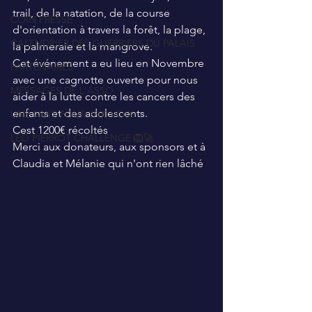
trail, de la natation, de la course 
COIN PRESSE
d'orientation à travers la forêt, la plage, 
CALENDRIER DES GUERRIERS DU PALAIS
la palmeraie et la mangrove.
Cet événement a eu lieu en Novembre 
PARTENAIRES
avec une cagnotte ouverte pour nous 
MESSAGES DE L'ASSO
aider à la lutte contre les cancers des 
enfants et des adolescents.
UNE NUIT POUR 2500 VOIX
Cest 1200€ récoltés
LEO PIERROT CHALLENGE 🦁🚀
Merci aux donateurs, aux sponsors et à 
Claudia et Mélanie qui n'ont rien lâché