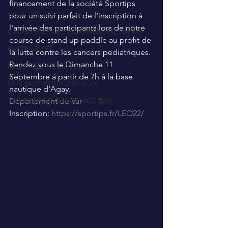
financement de la société Sportips 
COIN PRESSE
pour un suivi parfait de l'inscription à  
l'arrivée des participants lors de notre 
CALENDRIER DES GUERRIERS DU PALAIS
course de stand up paddle au profit de 
PARTENAIRES
la lutte contre les cancers pediatriques.
Rendez vous le Dimanche 11 
MESSAGES DE L'ASSO
Septembre à partir de 7h à la base 
UNE NUIT POUR 2500 VOIX
nautique d'Agay.
LEO PIERROT CHALLENGE 🦁🚀
Département du Var
Inscription: 
https://sportips.fr/LEO22/