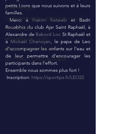
petits Lions que nous suivons et à leurs 
COIN PRESSE
familles.
CALENDRIER DES GUERRIERS DU PALAIS
 Merci à 
Hakim Ketaieb
 et Badri 
Rouabhia du club Ajsr Saint Raphaël, à 
PARTENAIRES
Alexandre de 
Babord Loc
 St Raphaël et 
MESSAGES DE L'ASSO
à 
Mickaël Chanoyan
, le papa de Leo 
d'accompagner les enfants sur l'eau et 
UNE NUIT POUR 2500 VOIX
de leur permettre d'encourager les 
LEO PIERROT CHALLENGE 🦁🚀
participants dans l'effort.
Ensemble nous sommes plus fort ! 
 Inscription: 
https://sportips.fr/LEO22