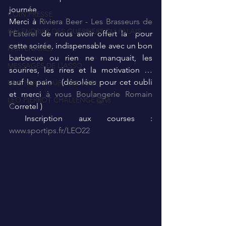
journée 
COIN PRESSE
Merci à 
Riviera Beer - Les Brasseurs de 
CALENDRIER DES GUERRIERS DU PALAIS
l'Estérel
 de nous avoir offert la  pour 
cette soirée, indispensable avec un bon 
PARTENAIRES
barbecue ou rien ne manquait, les 
MESSAGES DE L'ASSO
sourires, les rires et la motivation … 
sauf le pain   (désolées pour cet oubli 
UNE NUIT POUR 2500 VOIX
et merci 
à vous Boulangerie Romain 
LEO PIERROT CHALLENGE 🦁🚀
C
orretel ) 
 Inscription aux courses : 
www.sportips.fr/LEO22