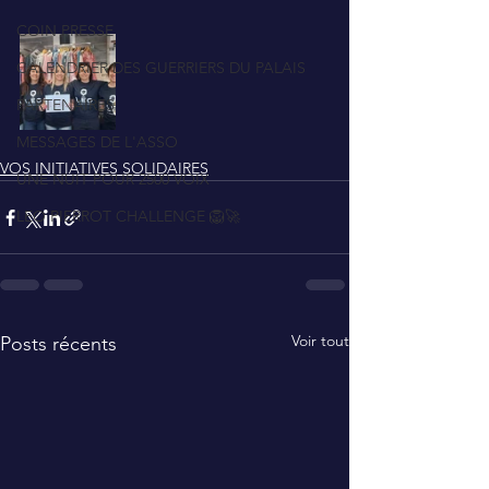
COIN PRESSE
CALENDRIER DES GUERRIERS DU PALAIS
PARTENAIRES
MESSAGES DE L'ASSO
VOS INITIATIVES SOLIDAIRES
UNE NUIT POUR 2500 VOIX
LEO PIERROT CHALLENGE 🦁🚀
Voir tout
Posts récents