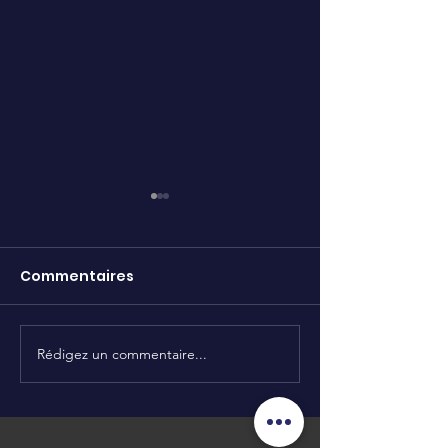
Commentaires
Initiative solidaire 🥰
Rédigez un commentaire...
Initiation soli
sportive