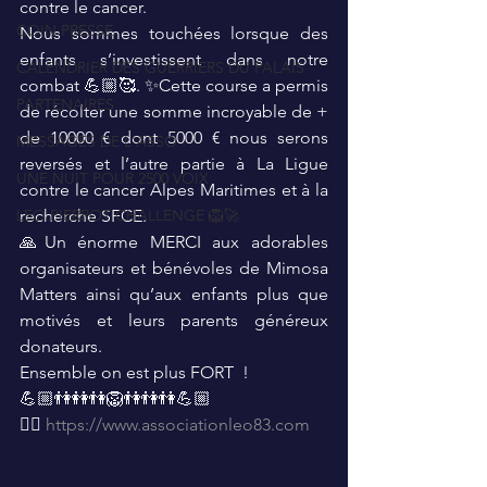
contre le cancer. 
COIN PRESSE
Nous sommes touchées lorsque des 
enfants s’investissent dans notre 
CALENDRIER DES GUERRIERS DU PALAIS
combat 💪🏼🥰. ✨️Cette course a permis 
PARTENAIRES
de récolter une somme incroyable de + 
de 10000 € dont 5000 € nous serons 
MESSAGES DE L'ASSO
reversés et l’autre partie à La Ligue 
UNE NUIT POUR 2500 VOIX
contre le cancer Alpes Maritimes et à la 
LEO PIERROT CHALLENGE 🦁🚀
recherche SFCE.
🙏Un énorme MERCI aux adorables 
organisateurs et bénévoles de Mimosa 
Matters ainsi qu’aux enfants plus que 
motivés et leurs parents généreux 
donateurs.
Ensemble on est plus FORT  ! 
💪🏼👫👭👫🦁👫👫👫💪🏼
👉🏼 
https://www.associationleo83.com