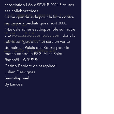
association Léo x SRVHB 2024 à toutes 
COIN PRESSE
ses collaboratrices.
CALENDRIER DES GUERRIERS DU PALAIS
✨️Une grande aide pour la lutte contre 
les cancers pédiatriques, soit 300€.
PARTENAIRES
✨️Le calendrier est disponible sur notre 
MESSAGES DE L'ASSO
site 
www.associationleo83.com
  dans la 
rubrique "goodies" et sera en vente 
UNE NUIT POUR 2500 VOIX
demain au Palais des Sports pour le 
LEO PIERROT CHALLENGE 🦁🚀
match contre le PSG. Allez Saint-
Raphaël ! 💪🏼💙💛
Casino Barriere de st raphael  
Julien Desvignes 
Saint-Raphaël  
By Lanosa