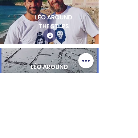
LÉO AROUND
THE ST RS
LÉO AROUND
THE W RLD
LÉO
AROUND
MY HO E