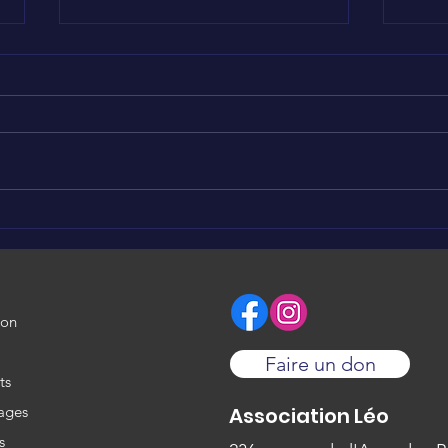
SEPT
Nous soutenons Brigitte
❤️
ion
Faire un don
ts
ages
Association Léo
s