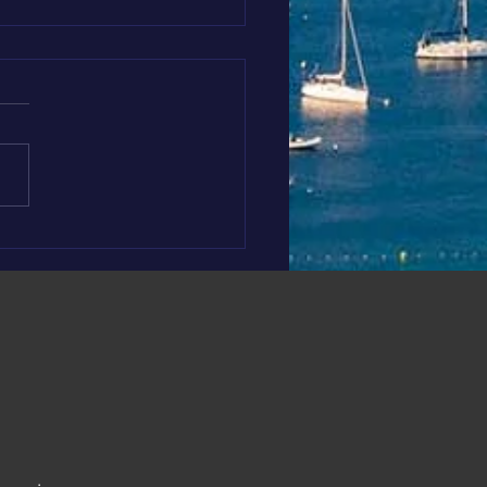
EMBRE EN OR 🎗️