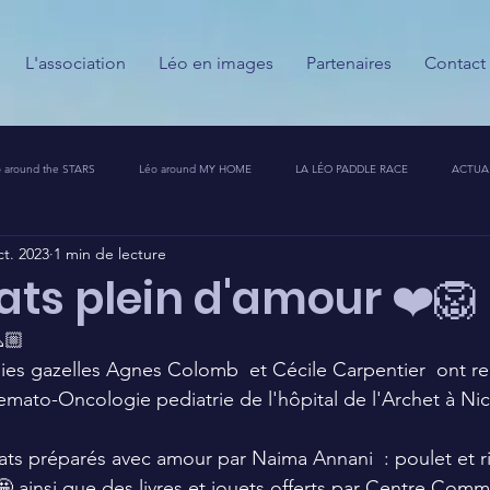
L'association
Léo en images
Partenaires
Contact
 around the STARS
Léo around MY HOME
LA LÉO PADDLE RACE
ACTUA
ct. 2023
1 min de lecture
ESSE
CALENDRIER DES GUERRIERS DU PALAIS
PARTENAIRES
MESSAGES
lats plein d'amour ❤️🦁
🏼 
T CHALLENGE 🦁🚀
lies gazelles Agnes Colomb  et Cécile Carpentier  ont re
emato-Oncologie pediatrie de l'hôpital de l'Archet à Nic
plats préparés avec amour par Naima Annani  : poulet et r
 ainsi que des livres et jouets offerts par Centre Comme