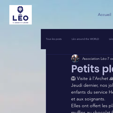
Accueil
Tous les posts
Léo around the WORLD
Léo
Association Léo
7 o
VOS INITIATIVES SOLIDAIRES
COIN PR
Petits p
🦁 Visite à l'Archet 
UNE NUIT POUR 2500 VOIX
LEO PIERRO
Jeudi dernier, nos jo
enfants du service H
et aux soignants. 
Elles ont offert les 
muffins au chocolat 