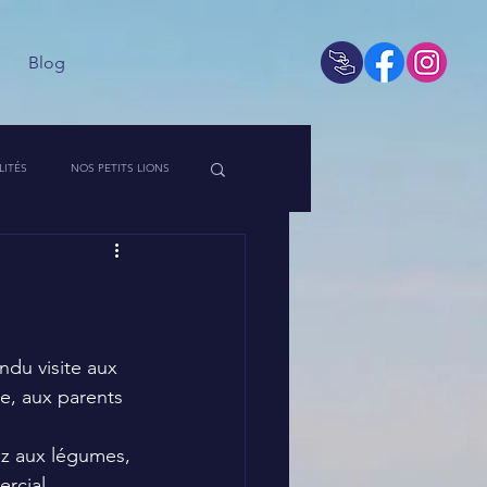
Blog
LITÉS
NOS PETITS LIONS
 DE L'ASSO
ndu visite aux 
e, aux parents 
iz aux légumes, 
rcial 