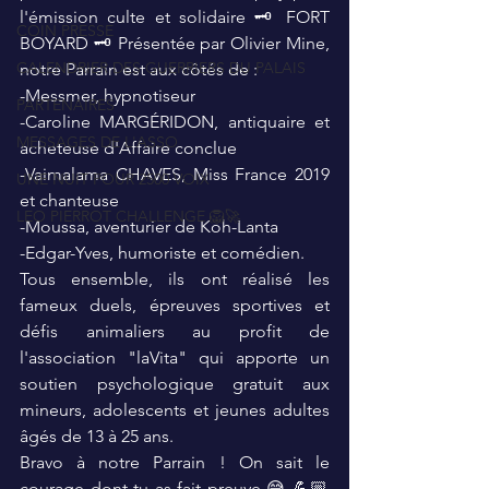
l'émission culte et solidaire 🗝️ FORT 
COIN PRESSE
BOYARD 🗝️ Présentée par Olivier Mine, 
CALENDRIER DES GUERRIERS DU PALAIS
notre Parrain est aux côtés de : 
-Messmer, hypnotiseur  
PARTENAIRES
-Caroline MARGÉRIDON, antiquaire et 
MESSAGES DE L'ASSO
acheteuse d'Affaire conclue 
-Vaimalama CHAVES, Miss France 2019 
UNE NUIT POUR 2500 VOIX
et chanteuse 
LEO PIERROT CHALLENGE 🦁🚀
-Moussa, aventurier de Koh-Lanta 
-Edgar-Yves, humoriste et comédien.  
Tous ensemble, ils ont réalisé les 
fameux duels, épreuves sportives et 
défis animaliers au profit de 
l'association "laVita" qui apporte un 
soutien psychologique gratuit aux 
mineurs, adolescents et jeunes adultes 
âgés de 13 à 25 ans. 
Bravo à notre Parrain ! On sait le 
courage dont tu as fait preuve 😅 💪🏼