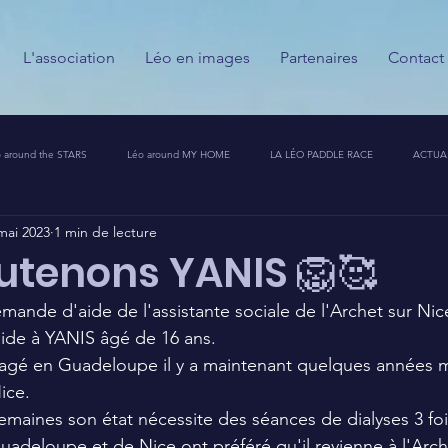
L'association
Léo en images
Partenaires
Contact
 around the STARS
Léo around MY HOME
LA LÉO PADDLE RACE
ACTUA
mai 2023
1 min de lecture
ESSE
CALENDRIER DES GUERRIERS DU PALAIS
PARTENAIRES
MESSAGES
utenons YANIS 🦁🥰
emande d'aide de l'assistante sociale de l'Archet sur Nic
T CHALLENGE 🦁🚀
de à YANIS âgé de 16 ans. 
agé en Guadeloupe il y a maintenant quelques années ma
ice. 
maines son état nécessite des séances de dialyses 3 foi
uadeloupe et de Nice ont préféré qu'il revienne à l'Arch