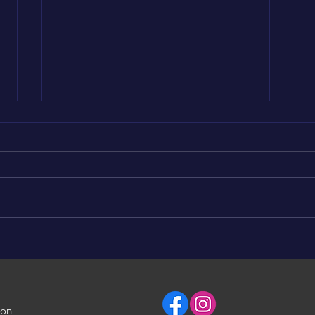
Nous soutenons KAYLIAH
Nou
💪❤️
🥰
ion