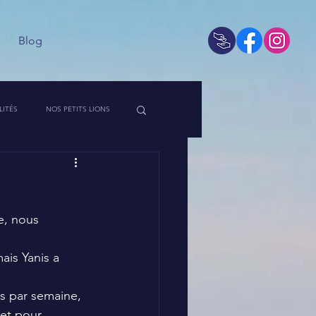
Blog
LITÉS
NOS PETITS LIONS
 DE L'ASSO
e, nous 
is Yanis a 
s par semaine, 
et pour 