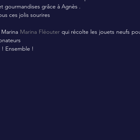
et gourmandises grâce à Agnès .
ous ces jolis sourires 
 Marina 
Marina Fléouter
 qui récolte les jouets neufs pour
onateurs 
r ! Ensemble ! 