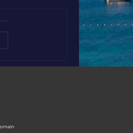
EMBRE EN OR 🎗️
Romain