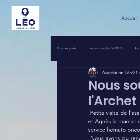
Accueil
Tous les posts
Léo around the WORLD
Léo
Association Léo
21 
VOS INITIATIVES SOLIDAIRES
COIN PR
Nous so
l'Archet
UNE NUIT POUR 2500 VOIX
LEO PIERRO
 Petite visite de l'association Leo, représentée par le papa, la maman, la petite sœur de Leo  
et Agnès la maman de 
service hemato oncol
 Nous avons pu rencontrer les familles et les enfants pour leur offrir du réconfort, plein de 