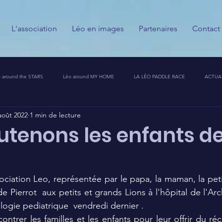
L'association
Léo en images
Partenaires
Contact
 around the STARS
Léo around MY HOME
LA LÉO PADDLE RACE
ACTUA
août 2022
1 min de lecture
ESSE
CALENDRIER DES GUERRIERS DU PALAIS
PARTENAIRES
MESSAGES
utenons les enfants d
T CHALLENGE 🦁🚀
Pierrot  aux petits et grands Lions à l'hôpital de l'Arc
ogie pediatrique  vendredi dernier .