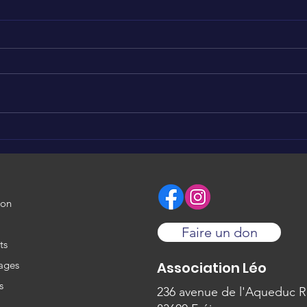
SEPT
Nous soutenons Brigitte
❤️
ion
Faire un don
ts
ages
Association Léo
s
236 avenue de l'Aqueduc 