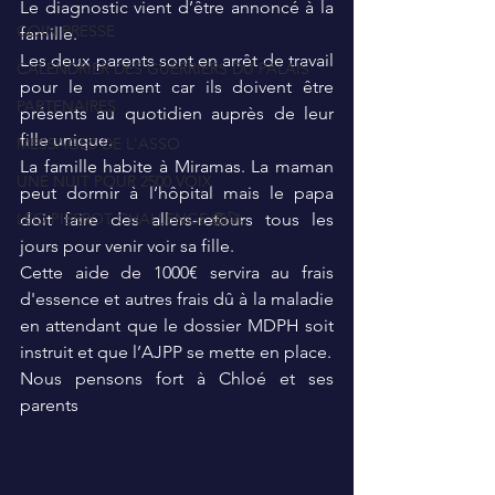
Le diagnostic vient d’être annoncé à la 
COIN PRESSE
famille.
Les deux parents sont en arrêt de travail 
CALENDRIER DES GUERRIERS DU PALAIS
pour le moment car ils doivent être 
PARTENAIRES
présents au quotidien auprès de leur 
fille unique.
MESSAGES DE L'ASSO
La famille habite à Miramas. La maman 
UNE NUIT POUR 2500 VOIX
peut dormir à l’hôpital mais le papa 
LEO PIERROT CHALLENGE 🦁🚀
doit faire des allers-retours tous les 
jours pour venir voir sa fille.
Cette aide de 1000€ servira au frais 
d'essence et autres frais dû à la maladie 
en attendant que le dossier MDPH soit 
instruit et que l’AJPP se mette en place.
Nous pensons fort à Chloé et ses 
parents 