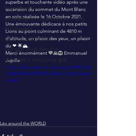
superbe et touchante vidéo après une 
COIN PRESSE
ascension du sommet du Mont Blanc 
en solo réalisée le 16 Octobre 2021. 
CALENDRIER DES GUERRIERS DU PALAIS
Une émouvante dédicace à nos petits 
PARTENAIRES
Lions au point culminant de 4810 m 
d'altitude, un plaisir des yeux, un plaisir 
MESSAGES DE L'ASSO
du ❤ 🌟🏔.
UNE NUIT POUR 2500 VOIX
Merci énormément 💙🙏🦁 Emmanuel 
LEO PIERROT CHALLENGE 🦁🚀
Jupille
https://video.wixstatic.com/video/374967_28c
a63f8c85d42a285099e5a9a88ca15/360p/mp4/fi
le.mp4
Léo around the WORLD