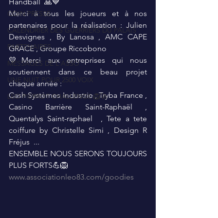
Handball  🙏💙 
Merci à tous les joueurs et à nos 
COIN PRESSE
partenaires pour la réalisation : Julien 
CALENDRIER DES GUERRIERS DU PALAIS
Desvignes , By Lanosa , AMC CAPE 
PARTENAIRES
GRACE , Groupe Riccobono 
💛Merci aux entreprises qui nous 
MESSAGES DE L'ASSO
soutiennent dans ce beau projet 
UNE NUIT POUR 2500 VOIX
chaque année :
Cash Systèmes Industrie , Tryba France ,  
LEO PIERROT CHALLENGE 🦁🚀
Casino Barrière Saint-Raphaël , 
Quentalys Saint-raphael  , Tete a tete 
coiffure by Christelle Simi , Design R 
Fréjus  ...
ENSEMBLE NOUS SERONS TOUJOURS 
PLUS FORTS💪🦁
www.associationleo83.com/goodies