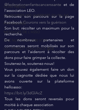
@federationenfantscancerssante
 et de 
COIN PRESSE
l'association LEO.
CALENDRIER DES GUERRIERS DU PALAIS
Retrouvez son parcours sur la page 
Facebook 
Courons vers la guérison
PARTENAIRES
Son but: récolter un maximum pour la 
MESSAGES DE L'ASSO
recherche.
De nombreux partenaires et 
UNE NUIT POUR 2500 VOIX
commerces seront mobilisés sur son 
LEO PIERROT CHALLENGE 🦁🚀
parcours et l'aideront à récolter des 
dons pour faire grimper la collecte.
Soutenez-le, soutenez-nous!
Vous pouvez également faire un don 
sur la cagnotte dédiée que nous lui 
avons ouverte sur la plateforme 
helloasso:
https://bit.ly/3dGlAcZ
Tous les dons seront reversés pour 
moitié à chaque association 