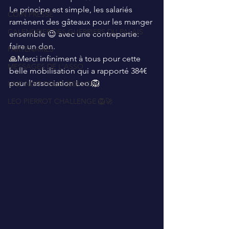
Le principe est simple, les salariés 
COIN PRESSE
ramènent des gâteaux pour les manger 
CALENDRIER DES GUERRIERS DU PALAIS
ensemble 😉 avec une contrepartie: 
faire un don.
PARTENAIRES
🙏Merci infiniment à tous pour cette 
MESSAGES DE L'ASSO
belle mobilisation qui a rapporté 384€ 
pour l'association Leo.🦁
UNE NUIT POUR 2500 VOIX
LEO PIERROT CHALLENGE 🦁🚀