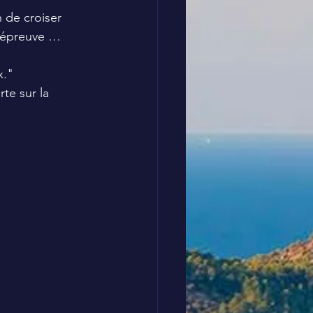
 de croiser 
 l’épreuve …
x."
te sur la 