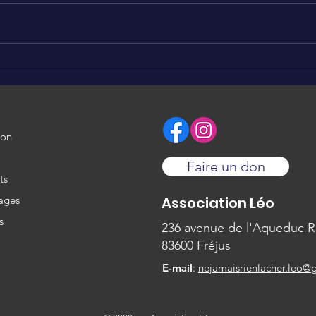
Initiative solidaire 🥰
Init
spor
ion
Faire un don
ts
ages
Association Léo
s
236 avenue de l'Aqueduc 
83600 Fréjus
E-mail
:
nejamaisrienlacher.leo@