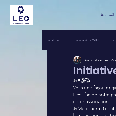
Accueil
Tous les posts
Léo around the WORLD
Léo
Association Léo
25 
VOS INITIATIVES SOLIDAIRES
COIN PR
Initiati
🙏♥️🦁🥰
UNE NUIT POUR 2500 VOIX
LEO PIERRO
Voilà une façon origi
Il est fan de notre pa
notre association. 
🙏Merci aux 63 contr
la motivation de Davi