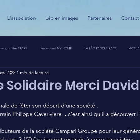
L'association
Léo en images
Partenaires
Contact
 around the STARS
Léo around MY HOME
LA LÉO PADDLE RACE
ACTUA
avr. 2023
1 min de lecture
ESSE
CALENDRIER DES GUERRIERS DU PALAIS
PARTENAIRES
MESSAGES
ve Solidaire Merci David
T CHALLENGE 🦁🚀
nale de fêter son départ d'une société . 
rrain Philippe Caveriviere  , c'est ainsi qu'il a découvert 
ibuteurs de la société Campari Groupe pour leur généro
d c'est 2 150 € qui seront reversés à notre association.