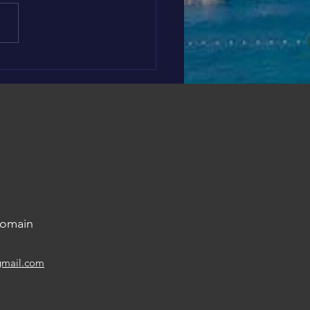
iation solidaire et
tive
Romain
gmail.com