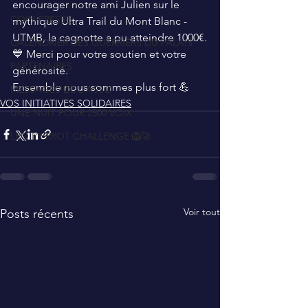
encourager notre ami Julien sur le 
COIN PRESSE
mythique Ultra Trail du Mont Blanc - 
UTMB, la cagnotte a pu atteindre 1000€.
CALENDRIER DES GUERRIERS DU PALAIS
💙 Merci pour votre soutien et votre 
PARTENAIRES
générosité. 
Ensemble nous sommes plus fort 💪
MESSAGES DE L'ASSO
VOS INITIATIVES SOLIDAIRES
UNE NUIT POUR 2500 VOIX
LEO PIERROT CHALLENGE 🦁🚀
Voir tout
Posts récents