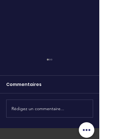
Commentaires
Initiative solidaire 🥰
Rédigez un commentaire...
Initiation soli
sportive