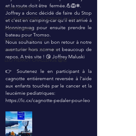
et la route doit être  fermée.💪🦁❄.
COIN PRESSE
Joffrey a donc décidé de faire du Stop 
CALENDRIER DES GUERRIERS DU PALAIS
et c’est en camping-car qu’il est arrivé à 
Honningsvag pour ensuite prendre le 
PARTENAIRES
bateau pour Tromso.
MESSAGES DE L'ASSO
Nous souhaitons un bon retour à notre 
aventurier hors norme et beaucoup de 
UNE NUIT POUR 2500 VOIX
repos. A très vite ! 😘 Joffrey Maluski
LEO PIERROT CHALLENGE 🦁🚀
👉 Soutenez le en participant à la 
cagnotte entièrement reversée à l'aide 
aux enfants touchés par le cancer et la 
leucémie pediatriques: 
https://lc.cx/cagnotte-pedaler-pour-leo