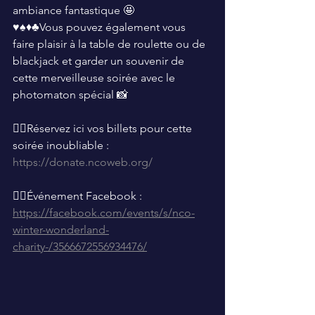
ambiance fantastique 🤩
♥️♠️♦️♣️Vous pouvez également vous 
faire plaisir à la table de roulette ou de 
blackjack et garder un souvenir de 
cette merveilleuse soirée avec le 
photomaton spécial 📸
👉🏼Réservez ici vos billets pour cette 
soirée inoubliable :
https://donate.ncoweb.org/
👉🏼Événement Facebook :
https://facebook.com/events/s/nco-
winter-wonderland-
charity-/3566672556934476/