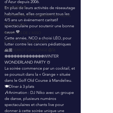
d'Azur depuis 2006. 
COIN PRESSE
En plus de leurs activités de réseautage 
habituelles, elles organisent tous les 
CALENDRIER DES GUERRIERS DU PALAIS
4/5 ans un événement caritatif 
PARTENAIRES
spectaculaire pour soutenir une bonne 
cause 💙
MESSAGES DE L'ASSO
Cette année, NCO a choisi LÉO, pour 
UNE NUIT POUR 2500 VOIX
lutter contre les cancers pédiatriques
LEO PIERROT CHALLENGE 🦁🚀
🙏🏼
❄️❄️❄️❄️❄️❄️❄️❄️❄️❄️❄️❄️❄️WINTER 
WONDERLAND PARTY ☃️
La soirée commence par un cocktail, et 
se poursuit dans la « Grange » située 
dans le Golf Old Course à Mandelieu.
🍽️Dîner à 3 plats
🎶Animation : DJ Niko avec un groupe 
de danse, plusieurs numéros 
spectaculaires et chants live pour 
donner à cette soirée unique une 