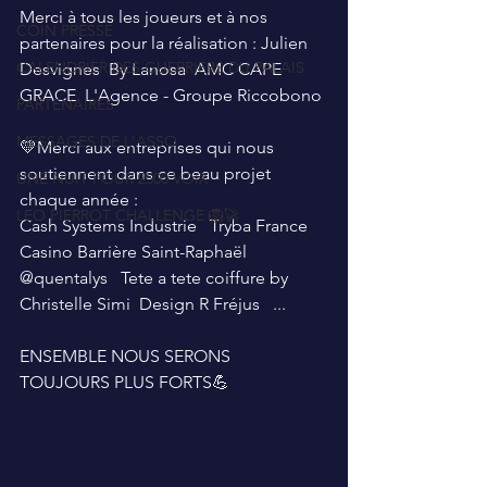
Merci à tous les joueurs et à nos 
COIN PRESSE
partenaires pour la réalisation : Julien 
CALENDRIER DES GUERRIERS DU PALAIS
Desvignes  By Lanosa  AMC CAPE 
GRACE  L'Agence - Groupe Riccobono 
PARTENAIRES
MESSAGES DE L'ASSO
💛Merci aux entreprises qui nous 
soutiennent dans ce beau projet 
UNE NUIT POUR 2500 VOIX
chaque année : 
LEO PIERROT CHALLENGE 🦁🚀
Cash Systems Industrie   Tryba France    
Casino Barrière Saint-Raphaël  
@quentalys   Tete a tete coiffure by 
Christelle Simi  Design R Fréjus   ...
ENSEMBLE NOUS SERONS 
TOUJOURS PLUS FORTS💪