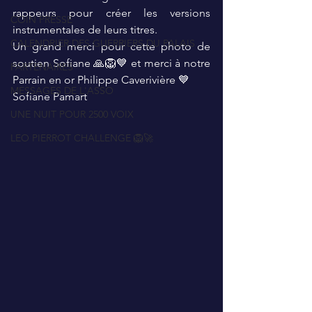
rappeurs pour créer les versions 
COIN PRESSE
instrumentales de leurs titres.
CALENDRIER DES GUERRIERS DU PALAIS
Un grand merci pour cette photo de 
soutien Sofiane 🙏🦁💙 et merci à notre 
PARTENAIRES
Parrain en or Philippe Caverivière 💙
MESSAGES DE L'ASSO
Sofiane Pamart
UNE NUIT POUR 2500 VOIX
LEO PIERROT CHALLENGE 🦁🚀