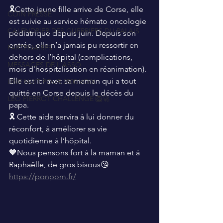
🎗Cette jeune fille arrive de Corse, elle 
COIN PRESSE
est suivie au service hémato oncologie 
CALENDRIER DES GUERRIERS DU PALAIS
pédiatrique depuis juin. Depuis son 
entrée, elle n’a jamais pu ressortir en 
PARTENAIRES
dehors de l’hôpital (complications, 
MESSAGES DE L'ASSO
mois d’hospitalisation en réanimation). 
Elle est ici avec sa maman qui a tout 
UNE NUIT POUR 2500 VOIX
quitté en Corse depuis le décès du 
LEO PIERROT CHALLENGE 🦁🚀
papa.
🎗 Cette aide servira à lui donner du 
réconfort, à améliorer sa vie 
quotidienne à l’hôpital.
💙Nous pensons fort à la maman et à 
Raphaëlle, de gros bisous😘
https://ponpom.fr/