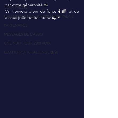
par votre générosité 🙏
COIN PRESSE
On t’envoie plein de force 💪🏼 et de 
CALENDRIER DES GUERRIERS DU PALAIS
bisous jolie petite lionne 🦁 ♥️
PARTENAIRES
MESSAGES DE L'ASSO
UNE NUIT POUR 2500 VOIX
LEO PIERROT CHALLENGE 🦁🚀