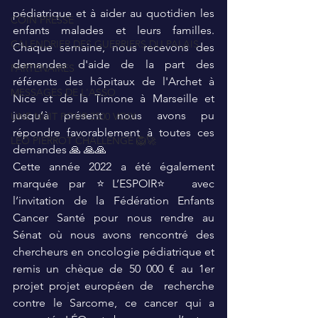
pédiatrique et à aider au quotidien les 
COIN PRESSE
enfants malades et leurs familles. 
CALENDRIER DES GUERRIERS DU PALAIS
Chaque semaine, nous recevons des 
demandes d'aide de la part des 
PARTENAIRES
référents des hôpitaux de l'Archet à 
MESSAGES DE L'ASSO
Nice et de la Timone à Marseille et 
jusqu’à présent nous avons pu 
UNE NUIT POUR 2500 VOIX
répondre favorablement à toutes ces 
LEO PIERROT CHALLENGE 🦁🚀
demandes 🙏 🙏🙏
Cette année 2022 a été également 
marquée par ⭐️L’ESPOIR⭐️ avec 
l’invitation de la Fédération Enfants 
Cancer Santé pour nous rendre au 
Sénat où nous avons rencontré des 
chercheurs en oncologie pédiatrique et 
remis un chèque de 50 000 € au 1er 
projet projet européen de  recherche 
contre le Sarcome, ce cancer qui a 