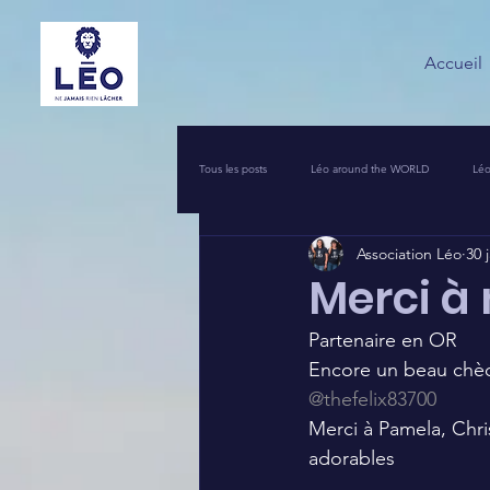
Accueil
Tous les posts
Léo around the WORLD
Léo
Association Léo
30 
VOS INITIATIVES SOLIDAIRES
COIN PR
Merci à 
Partenaire en OR  
UNE NUIT POUR 2500 VOIX
LEO PIERRO
Encore un beau chèq
@thefelix83700
Merci à Pamela, Chri
adorables