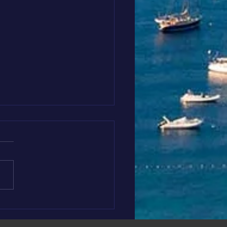
iation solidaire et
tive