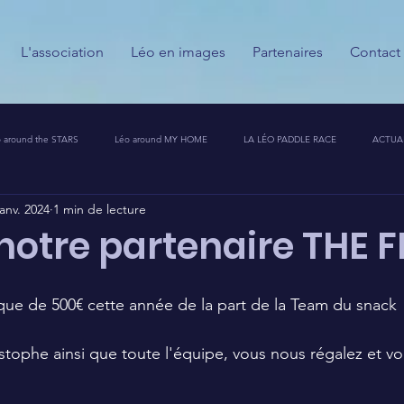
L'association
Léo en images
Partenaires
Contact
 around the STARS
Léo around MY HOME
LA LÉO PADDLE RACE
ACTUA
janv. 2024
1 min de lecture
ESSE
CALENDRIER DES GUERRIERS DU PALAIS
PARTENAIRES
MESSAGES
notre partenaire THE F
T CHALLENGE 🦁🚀
ue de 500€ cette année de la part de la Team du snack 
stophe ainsi que toute l'équipe, vous nous régalez et vo