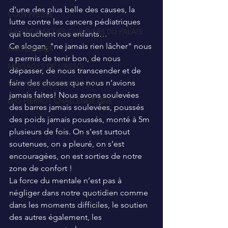
d’une des plus belle des causes, la 
COIN PRESSE
lutte contre les cancers pédiatriques 
CALENDRIER DES GUERRIERS DU PALAIS
qui touchent nos enfants…
Ce slogan, "ne jamais rien lâcher" nous 
PARTENAIRES
a permis de tenir bon, de nous 
MESSAGES DE L'ASSO
dépasser, de nous transcender et de 
faire des choses que nous n’avions 
UNE NUIT POUR 2500 VOIX
jamais faites! Nous avons soulevées 
LEO PIERROT CHALLENGE 🦁🚀
des barres jamais soulevées, poussés 
des poids jamais poussés, monté à 5m 
plusieurs de fois. On s’est surtout 
soutenues, on a pleuré, on s’est 
encouragées, on est sorties de notre 
zone de confort !
La force du mentale n’est pas à 
négliger dans notre quotidien comme 
dans les moments difficiles, le soutien 
des autres également, les 