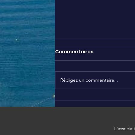
Commentaires
Rédigez un commentaire...
LÉO AROUND THE WORLD à
Disneyland Paris
L'associat