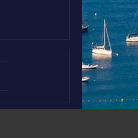
 AROUND THE WORLD
Crête