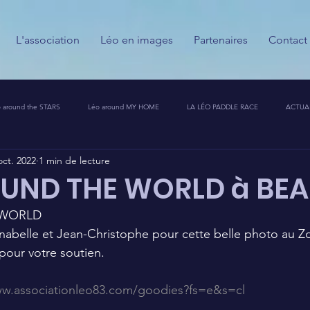
L'association
Léo en images
Partenaires
Contact
 around the STARS
Léo around MY HOME
LA LÉO PADDLE RACE
ACTUA
oct. 2022
1 min de lecture
ESSE
CALENDRIER DES GUERRIERS DU PALAIS
PARTENAIRES
MESSAGES
OUND THE WORLD à BE
WORLD 
T CHALLENGE 🦁🚀
nabelle et Jean-Christophe pour cette belle photo au Z
 pour votre soutien.
ww.associationleo83.com/goodies?fs=e&s=cl