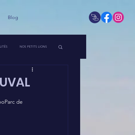
Blog
LITÉS
NOS PETITS LIONS
 DE L'ASSO
AUVAL
ooParc de 