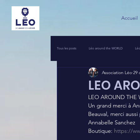
Accueil
Tous les posts
Léo around the WORLD
Léo
Association Léo
29 
VOS INITIATIVES SOLIDAIRES
COIN PR
LEO AR
LEO AROUND THE 
UNE NUIT POUR 2500 VOIX
LEO PIERRO
Un grand merci à An
Beauval, merci aussi
Annabelle Sanchez
Boutique: 
https://w