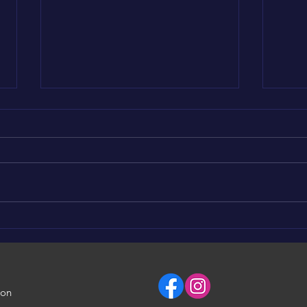
LÉO AROUND THE WORLD
LÉO
en Tunisie 🥰
en 
ion