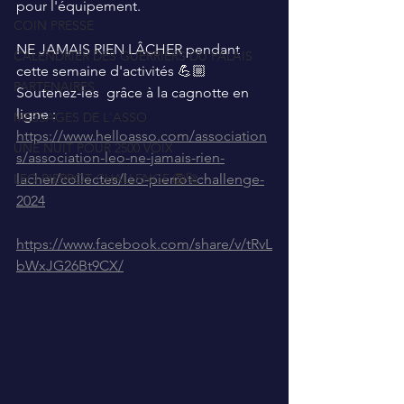
pour l'équipement.
COIN PRESSE
NE JAMAIS RIEN LÂCHER pendant 
CALENDRIER DES GUERRIERS DU PALAIS
cette semaine d'activités 💪🏼 
PARTENAIRES
Soutenez-les  grâce à la cagnotte en 
ligne :
MESSAGES DE L'ASSO
https://www.helloasso.com/association
UNE NUIT POUR 2500 VOIX
s/association-leo-ne-jamais-rien-
LEO PIERROT CHALLENGE 🦁🚀
lacher/collectes/leo-pierrot-challenge-
2024
https://www.facebook.com/share/v/tRvL
bWxJG26Bt9CX/