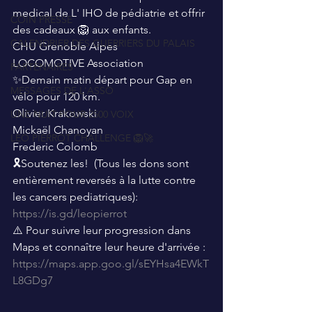
medical de L' IHO de pédiatrie et offrir 
COIN PRESSE
des cadeaux 🦁 aux enfants.
CALENDRIER DES GUERRIERS DU PALAIS
CHU Grenoble Alpes 
LOCOMOTIVE Association 
PARTENAIRES
✨️Demain matin départ pour Gap en 
MESSAGES DE L'ASSO
vélo pour 120 km.
Olivier Krakowski 
UNE NUIT POUR 2500 VOIX
Mickaël Chanoyan 
LEO PIERROT CHALLENGE 🦁🚀
Frederic Colomb 
🎗Soutenez les!  (Tous les dons sont 
entièrement reversés à la lutte contre 
les cancers pediatriques): 
https://is.gd/leopierrot
⚠️ Pour suivre leur progression dans 
Maps et connaître leur heure d'arrivée : 
https://maps.app.goo.gl/sEYHsa4EWkT
L8GDg7