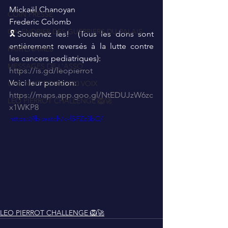
Mickaël Chanoyan  
COIN PRESSE
Frederic Colomb 
CALENDRIER DES GUERRIERS DU PALAIS
🎗Soutenez les!  (Tous les dons sont 
entièrement reversés à la lutte contre 
PARTENAIRES
les cancers pediatriques): 
MESSAGES DE L'ASSO
https://is.gd/leopierrot
Voici leur position:
UNE NUIT POUR 2500 VOIX
https://maps.app.goo.gl/NtEDUJzW6zc
LEO PIERROT CHALLENGE 🦁🚀
x1WKP8
https://fb.watch/k-fSFZz3bC/
LEO PIERROT CHALLENGE 🦁🚀