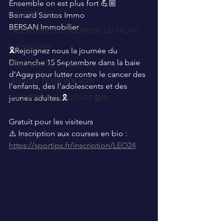
Ensemble on est plus fort 💪🏼
COIN PRESSE
Bernard Santos Immo
BERSAN Immobilier
CALENDRIER DES GUERRIERS DU PALAIS
PARTENAIRES
🎗Rejoignez nous la journée du 
Dimanche 15 Septembre dans la baie 
MESSAGES DE L'ASSO
d’Agay pour lutter contre le cancer des 
UNE NUIT POUR 2500 VOIX
l’enfants, des l’adolescents et des 
LEO PIERROT CHALLENGE 🦁🚀
jeunes adultes.🎗
Gratuit pour les visiteurs
⚠️ Inscription aux courses en bio : 
https://sportips.fr/inscription/LEO24