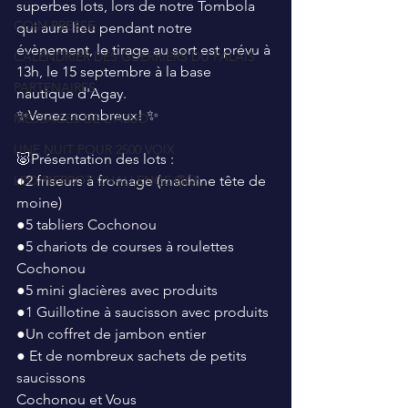
superbes lots, lors de notre Tombola 
COIN PRESSE
qui aura lieu pendant notre 
évènement, le tirage au sort est prévu à 
CALENDRIER DES GUERRIERS DU PALAIS
13h, le 15 septembre à la base 
PARTENAIRES
nautique d'Agay.
✨️Venez nombreux! ✨️
MESSAGES DE L'ASSO
UNE NUIT POUR 2500 VOIX
🐷Présentation des lots : 
LEO PIERROT CHALLENGE 🦁🚀
●2 friseurs à fromage (machine tête de 
moine)
●5 tabliers Cochonou
●5 chariots de courses à roulettes 
Cochonou
●5 mini glacières avec produits
●1 Guillotine à saucisson avec produits
●Un coffret de jambon entier
● Et de nombreux sachets de petits 
saucissons 
Cochonou et Vous 