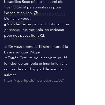
bouteilles Rosé pétillant naturel bio 
COIN PRESSE
très fruitée et personnalisées pour 
l’association Leo. 🦁
CALENDRIER DES GUERRIERS DU PALAIS
Domaine Fouet 
PARTENAIRES
🍾 Vous les verrez partout! : lots pour les 
gagnants, lots tombola, en cadeaux 
MESSAGES DE L'ASSO
pour nos papas lions 🦁.
UNE NUIT POUR 2500 VOIX
LEO PIERROT CHALLENGE 🦁🚀
🎉On vous attend le 15 septembre à la 
base nautique d’Agay.
⚠️Entrée Gratuite pour les visiteurs, 5€ 
le ticket de tombola et inscription à la 
course de stand up paddle avec lien 
suivant: 
https://sportips.fr/inscription/LEO24