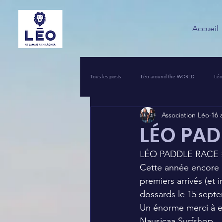
Accueil
Tous les posts
Léo around the WORLD
Léo
Association Léo
16 
VOS INITIATIVES SOLIDAIRES
COIN PR
LÉO PAD
LÉO PADDLE RACE 
UNE NUIT POUR 2500 VOIX
LEO PIERRO
Cette année encore 
premiers arrivés (et i
dossards le 15 sept
Un énorme merci à eu
Nausicaa Surfshop 