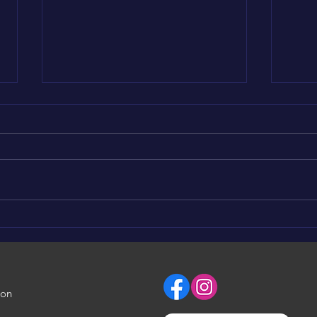
LÉO PADDLE RACE #7
LÉO
ion