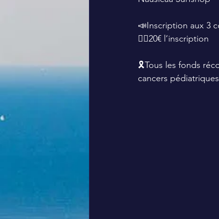
📣Inscription aux 3 c
👉🏼20€ l’inscription 
🎗️Tous les fonds réc
cancers pédiatriques 