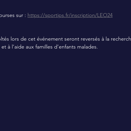
ourses sur : 
https://sportips.fr/inscription/LEO24
oltés lors de cet événement seront reversés à la recherch
et à l’aide aux familles d’enfants malades.