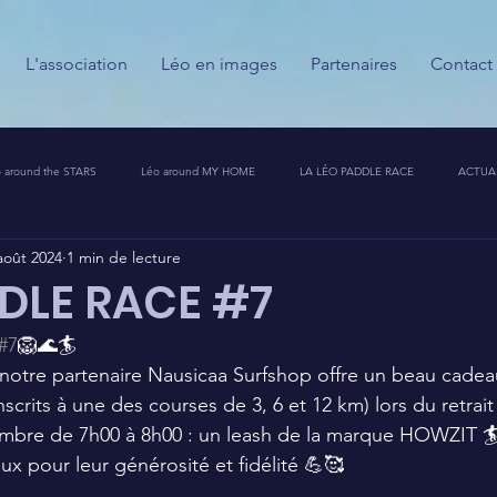
L'association
Léo en images
Partenaires
Contact
 around the STARS
Léo around MY HOME
LA LÉO PADDLE RACE
ACTUA
août 2024
1 min de lecture
ESSE
CALENDRIER DES GUERRIERS DU PALAIS
PARTENAIRES
MESSAGES
DLE RACE #7
#7
🦁🌊🏄
T CHALLENGE 🦁🚀
notre partenaire Nausicaa Surfshop offre un beau cadea
nscrits à une des courses de 3, 6 et 12 km) lors du retrait
embre de 7h00 à 8h00 : un leash de la marque HOWZIT 
x pour leur générosité et fidélité 💪🥰