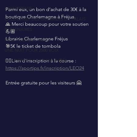
COIN PRESSE
Parmi eux, un bon d’achat de 30€ à la 
boutique Charlemagne à Fréjus.
CALENDRIER DES GUERRIERS DU PALAIS
🙏 Merci beaucoup pour votre soutien 
PARTENAIRES
💪🏼
Librairie Charlemagne Fréjus
MESSAGES DE L'ASSO
🎯5€ le ticket de tombola
UNE NUIT POUR 2500 VOIX
LEO PIERROT CHALLENGE 🦁🚀
👉🏼Lien d’inscription à la course : 
https://sportips.fr/inscription/LEO24
Entrée gratuite pour les visiteurs 🤗