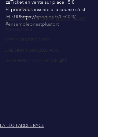
🎫Ticket en vente sur place : 5 €
COIN PRESSE
Et pour vous inscrire à la course c’est 
ici : 👉🏼https://
sportips.fr/LEO23/
CALENDRIER DES GUERRIERS DU PALAIS
#ensembleonestplusfort
PARTENAIRES
MESSAGES DE L'ASSO
UNE NUIT POUR 2500 VOIX
LEO PIERROT CHALLENGE 🦁🚀
LA LÉO PADDLE RACE