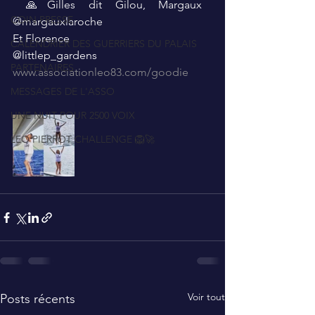
 🙏Gilles dit Gilou, Margaux 
COIN PRESSE
@margauxlaroche
Et Florence
CALENDRIER DES GUERRIERS DU PALAIS
@littlep_gardens
PARTENAIRES
www.associationleo83.com/goodie
MESSAGES DE L'ASSO
UNE NUIT POUR 2500 VOIX
LEO PIERROT CHALLENGE 🦁🚀
Voir tout
Posts récents