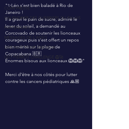
"✨️Léo s’est bien baladé à Rio de 
COIN PRESSE
Janeiro ! 
CALENDRIER DES GUERRIERS DU PALAIS
Il a gravi le pain de sucre, admiré le 
lever du soleil, a demandé au 
PARTENAIRES
Corcovado de soutenir les lionceaux 
MESSAGES DE L'ASSO
courageux puis s’est offert un repos 
bien mérité sur la plage de 
UNE NUIT POUR 2500 VOIX
Copacabana 🇧🇷
LEO PIERROT CHALLENGE 🦁🚀
Énormes bisous aux lionceaux 🦁🦁🦁"
Merci d'être à nos côtés pour lutter 
contre les cancers pédiatriques 🙏🏼