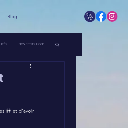
Blog
LITÉS
NOS PETITS LIONS
 DE L'ASSO
t
s 👫 et d'avoir 