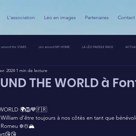
L'association
Léo en images
Partenaires
Contact
 around the STARS
Léo around MY HOME
LA LÉO PADDLE RACE
ACTUA
avr. 2024
1 min de lecture
ESSE
CALENDRIER DES GUERRIERS DU PALAIS
PARTENAIRES
MESSAGES
UND THE WORLD à Fon
T CHALLENGE 🦁🚀
ORLD 🌍🦁💙🇫🇷
 William d’être toujours à nos côtés en tant que bénévole
 Romeu ❄️☃️🏔️
ort😘😘