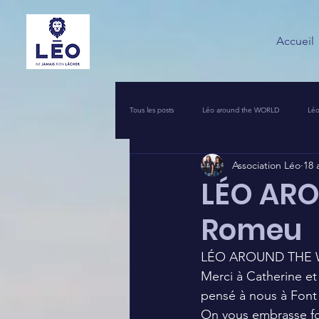
Accueil
Tous les posts
Léo around the WORLD
Léo
Association Léo
18 
VOS INITIATIVES SOLIDAIRES
COIN PR
LÉO ARO
Romeu
UNE NUIT POUR 2500 VOIX
LEO PIERRO
LÉO AROUND THE W
Merci à Catherine et
pensé à nous à Font
On vous embrasse f