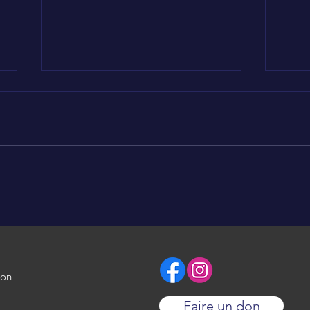
LÉO AROUND THE WORLD
LÉO
en Tunisie 🥰
en 
ion
Faire un don