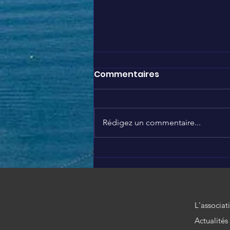
Commentaires
Rédigez un commentaire...
LÉO AROUND THE WORLD à
Disneyland Paris
L'associat
Actualités