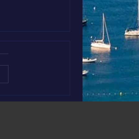
 AROUND THE WORLD
Crête