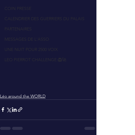
COIN PRESSE
CALENDRIER DES GUERRIERS DU PALAIS
PARTENAIRES
MESSAGES DE L'ASSO
UNE NUIT POUR 2500 VOIX
LEO PIERROT CHALLENGE 🦁🚀
Léo around the WORLD